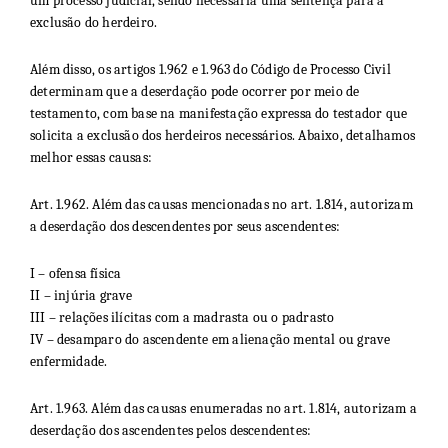
um processo judicial, sendo necessária uma sentença para a
exclusão do herdeiro.
Além disso, os artigos 1.962 e 1.963 do Código de Processo Civil
determinam que a deserdação pode ocorrer por meio de
testamento, com base na manifestação expressa do testador que
solicita a exclusão dos herdeiros necessários. Abaixo, detalhamos
melhor essas causas:
Art. 1.962. Além das causas mencionadas no art. 1.814, autorizam
a deserdação dos descendentes por seus ascendentes:
I – ofensa física
II – injúria grave
III – relações ilícitas com a madrasta ou o padrasto
IV – desamparo do ascendente em alienação mental ou grave
enfermidade.
Art. 1.963. Além das causas enumeradas no art. 1.814, autorizam a
deserdação dos ascendentes pelos descendentes: