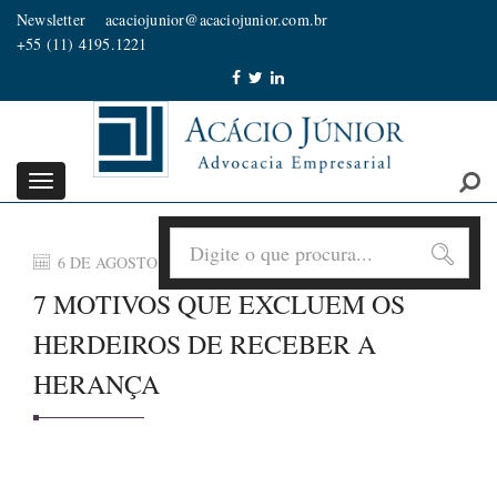
Newsletter
acaciojunior@acaciojunior.com.br
+55 (11) 4195.1221
Toggle
navigation
6 DE AGOSTO DE 2026
7 MOTIVOS QUE EXCLUEM OS
HERDEIROS DE RECEBER A
HERANÇA