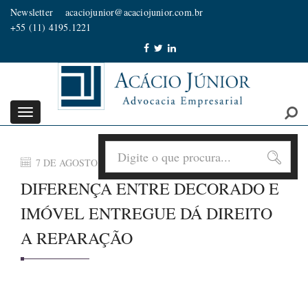
Newsletter
acaciojunior@acaciojunior.com.br
+55 (11) 4195.1221
Toggle
navigation
7 DE AGOSTO DE 2026
DIFERENÇA ENTRE DECORADO E
IMÓVEL ENTREGUE DÁ DIREITO
A REPARAÇÃO