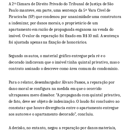
A 2ª Câmara de Direito Privado do Tribunal de Justiça de São
Paulo manteve, em parte, uma sentença da 5ª Vara Cível de
Piracicaba (SP) que condenou por unanimidade uma construtora
a indenizar, por danos morais, o proprietário de um
apartamento em razão de propaganda enganosa na venda do
imóvel. O valor da reparação foi fixado em R$ 10 mil. A sentença
foi ajustada apenas na fixação de honorários.
Segundo os autos, o material gráfico entregue pela ré e o
decorado indicavam que o imóvel tinha quintal privativo, mas o
contrato assinado o descreve como área comum do condomínio.
Para o relator, desembargador Álvaro Passos, a reparação por
dano moral se configura na medida em que o ocorrido
ultrapassou mero dissabor. “A propaganda com quintal privativo,
de fato, deve ser objeto de indenização. O laudo foi conclusivo ao
constatar que houve divergência entre o apartamento entregue
aos autores e o apartamento decorado”, concluiu.
A decisão, no entanto, negou a reparação por danos materiais,