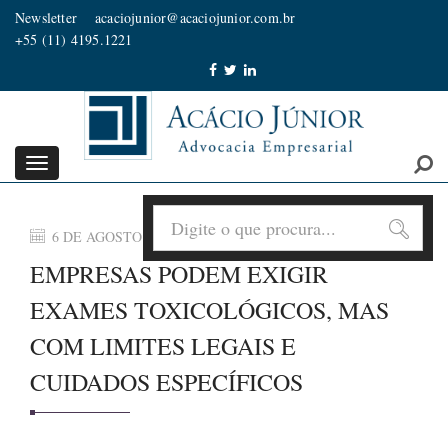
Newsletter
acaciojunior@acaciojunior.com.br
+55 (11) 4195.1221
Toggle
navigation
6 DE AGOSTO DE 2026
EMPRESAS PODEM EXIGIR
EXAMES TOXICOLÓGICOS, MAS
COM LIMITES LEGAIS E
CUIDADOS ESPECÍFICOS