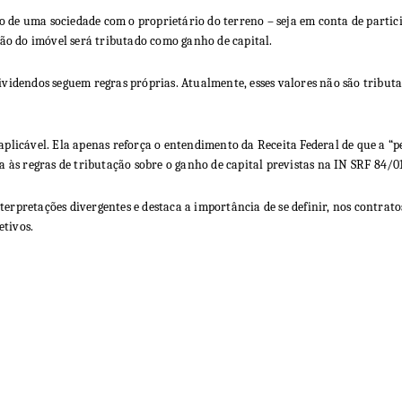
o de uma sociedade com o proprietário do terreno – seja em conta de partici
ão do imóvel será tributado como ganho de capital.
dividendos seguem regras próprias. Atualmente, esses valores não são tribut
á aplicável. Ela apenas reforça o entendimento da Receita Federal de que a
ta às regras de tributação sobre o ganho de capital previstas na IN SRF 84/01
terpretações divergentes e destaca a importância de se definir, nos contrato
etivos.