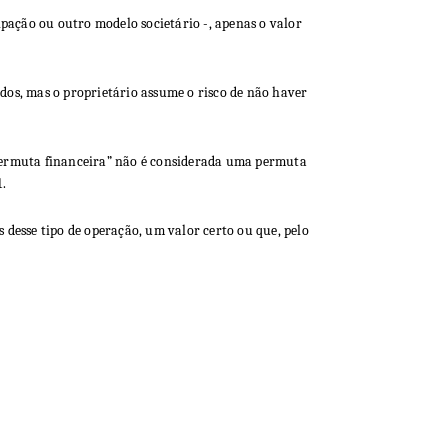
pação ou outro modelo societário -, apenas o valor
ados, mas o proprietário assume o risco de não haver
 “permuta financeira” não é considerada uma permuta
.
s desse tipo de operação, um valor certo ou que, pelo