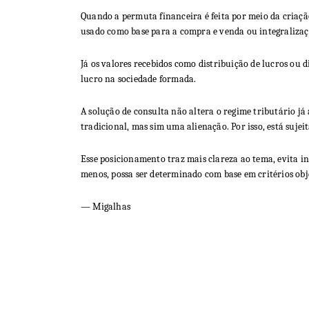
Quando a permuta financeira é feita por meio da criaçã
usado como base para a compra e venda ou integralizaç
Já os valores recebidos como distribuição de lucros ou 
lucro na sociedade formada.
A solução de consulta não altera o regime tributário j
tradicional, mas sim uma alienação. Por isso, está sujei
Esse posicionamento traz mais clareza ao tema, evita in
menos, possa ser determinado com base em critérios obj
— Migalhas