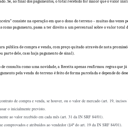
do. Se, ao final dos pagamentos, o total recebido for maior que o valor inici
eira” consiste na operação em que o dono do terreno – muitas das vezes pe
s como pagamento, passa a ter direito a um percentual sobre o valor total
tura pública de compra e venda, com preço quitado através de nota promiss
ou parte dele, caso haja pagamento de sinal).
o de consulta como uma novidade, a Receita apenas reafirmou regras que já
agamento pela venda do terreno é feito de forma parcelada e depende do 
contrato de compra e venda, se houver, ou o valor de mercado (art. 19, incisos
assar o inicialmente previsto.
mente ao valor recebido em cada mês (art. 31 da IN SRF 84/01).
ue comprovados e atribuídos ao vendedor (§4º do art. 19 da IN SRF 84/01).