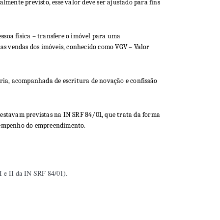
almente previsto, esse valor deve ser ajustado para fins
ssoa física – transfere o imóvel para uma
 das vendas dos imóveis, conhecido como VGV – Valor
ória, acompanhada de escritura de novação e confissão
 estavam previstas na IN SRF 84/01, que trata da forma
desempenho do empreendimento.
 I e II da IN SRF 84/01).