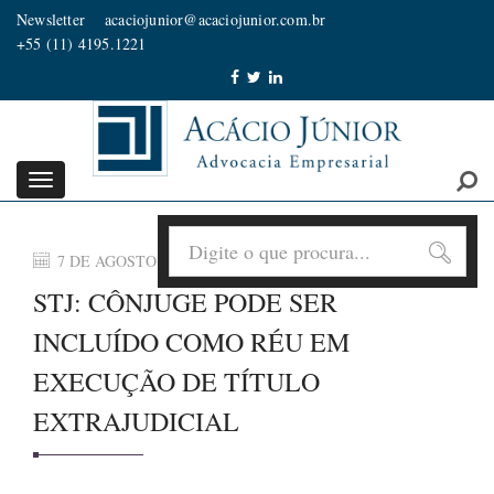
Newsletter
acaciojunior@acaciojunior.com.br
+55 (11) 4195.1221
Toggle
navigation
7 DE AGOSTO DE 2026
STJ: CÔNJUGE PODE SER
INCLUÍDO COMO RÉU EM
EXECUÇÃO DE TÍTULO
EXTRAJUDICIAL