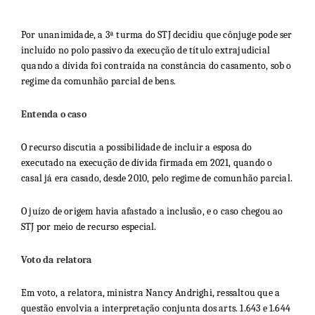
Por unanimidade, a 3ª turma do STJ decidiu que cônjuge pode ser
incluído no polo passivo da execução de título extrajudicial
quando a dívida foi contraída na constância do casamento, sob o
regime da comunhão parcial de bens.
Entenda o caso
O recurso discutia a possibilidade de incluir a esposa do
executado na execução de dívida firmada em 2021, quando o
casal já era casado, desde 2010, pelo regime de comunhão parcial.
O juízo de origem havia afastado a inclusão, e o caso chegou ao
STJ por meio de recurso especial.
Voto da relatora
Em voto, a relatora, ministra Nancy Andrighi, ressaltou que a
questão envolvia a interpretação conjunta dos arts. 1.643 e 1.644